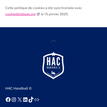
Cette politique de cookies a été synchronisée avec
cookiedatabase.org
le 15 janvier 2025.
Back
To
Top
HAC Handball ©
Facebook
Instagram
X
LinkedIn
TikTok
Lien